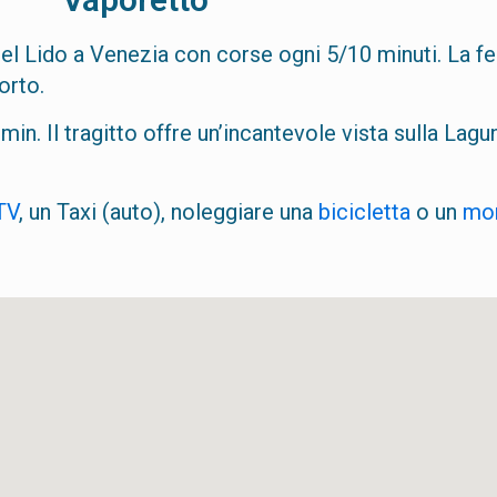
la del Lido a Venezia con corse ogni 5/10 minuti. La f
orto.
n. Il tragitto offre un’incantevole vista sulla Lagun
TV
, un Taxi (auto), noleggiare una
bicicletta
o un
mon